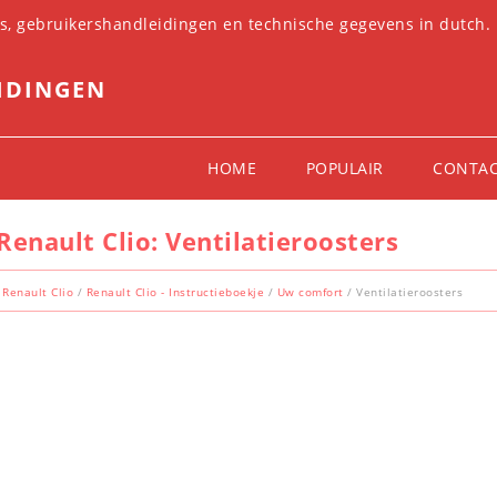
es, gebruikershandleidingen en technische gegevens in dutch.
IDINGEN
HOME
POPULAIR
CONTA
Renault Clio: Ventilatieroosters
Renault Clio
/
Renault Clio - Instructieboekje
/
Uw comfort
/ Ventilatieroosters