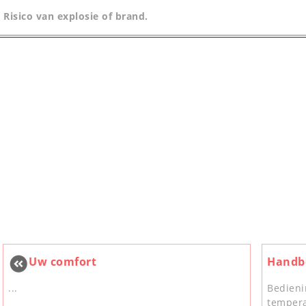
Risico van explosie of brand.
Uw comfort
Handbe
...
Bedieni
tempera