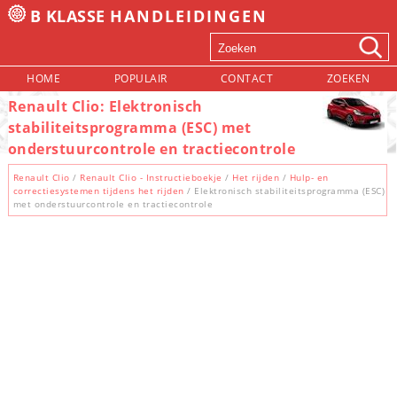
B KLASSE
HANDLEIDINGEN
HOME
POPULAIR
CONTACT
ZOEKEN
Renault Clio: Elektronisch
stabiliteitsprogramma (ESC) met
onderstuurcontrole en tractiecontrole
Renault Clio
/
Renault Clio - Instructieboekje
/
Het rijden
/
Hulp- en
correctiesystemen tijdens het rijden
/ Elektronisch stabiliteitsprogramma (ESC)
met onderstuurcontrole en tractiecontrole