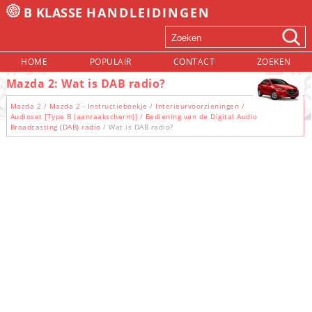
B KLASSE
HANDLEIDINGEN
HOME
POPULAIR
CONTACT
ZOEKEN
Mazda 2: Wat is DAB radio?
Mazda 2
/
Mazda 2 - Instructieboekje
/
Interieurvoorzieningen
/
Audioset [Type B (aanraakscherm)]
/
Bediening van de Digital Audio
Broadcasting (DAB) radio
/ Wat is DAB radio?