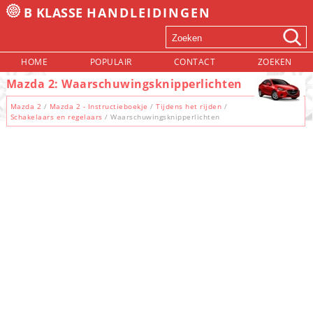
B KLASSE
HANDLEIDINGEN
HOME
POPULAIR
CONTACT
ZOEKEN
Mazda 2: Waarschuwingsknipperlichten
Mazda 2
/
Mazda 2 - Instructieboekje
/
Tijdens het rijden
/
Schakelaars en regelaars
/ Waarschuwingsknipperlichten