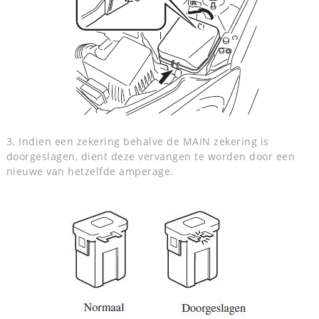
3. Indien een zekering behalve de MAIN zekering is
doorgeslagen, dient deze vervangen te worden door een
nieuwe van hetzelfde amperage.