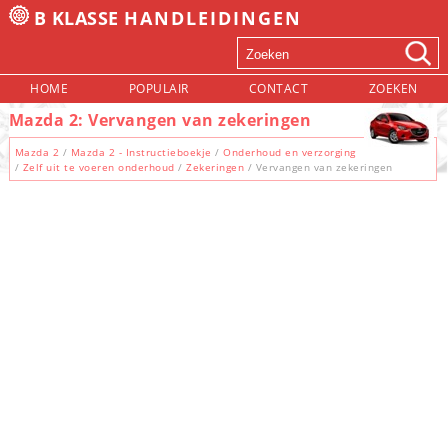
B KLASSE
HANDLEIDINGEN
HOME
POPULAIR
CONTACT
ZOEKEN
Mazda 2: Vervangen van zekeringen
Mazda 2
/
Mazda 2 - Instructieboekje
/
Onderhoud en verzorging
/
Zelf uit te voeren onderhoud
/
Zekeringen
/ Vervangen van zekeringen