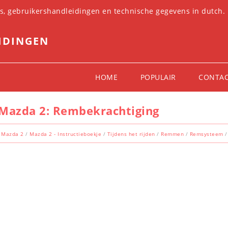
es, gebruikershandleidingen en technische gegevens in dutch.
IDINGEN
HOME
POPULAIR
CONTA
Mazda 2: Rembekrachtiging
Mazda 2
/
Mazda 2 - Instructieboekje
/
Tijdens het rijden
/
Remmen
/
Remsysteem
/