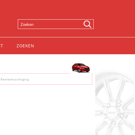
CT
ZOEKEN
 Rembekrachtiging