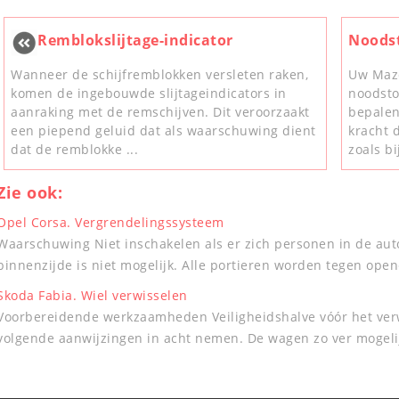
Remblokslijtage-indicator
Noods
Wanneer de schijfremblokken versleten raken,
Uw Mazd
komen de ingebouwde slijtageindicators in
noodsto
aanraking met de remschijven. Dit veroorzaakt
bepalen
een piepend geluid dat als waarschuwing dient
kracht 
dat de remblokke ...
zoals b
Zie ook:
Opel Corsa. Vergrendelingssysteem
Waarschuwing Niet inschakelen als er zich personen in de au
binnenzijde is niet mogelijk. Alle portieren worden tegen opene
Skoda Fabia. Wiel verwisselen
Voorbereidende werkzaamheden Veiligheidshalve vóór het verw
volgende aanwijzingen in acht nemen. De wagen zo ver mogelijk