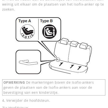
weinig uit elkaar om de plaatsen van het Isofix-anker op te
zoeken.
OPMERKING
De markeringen boven de Isofix-ankers
geven de plaatsen van de Isofix-ankers aan voor de
bevestiging van een kinderzitje.
4. Verwijder de hoofdsteun.
Zie Hoofdsteun.