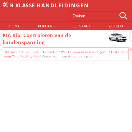
B KLASSE
HANDLEIDINGEN
HOME
POPULAIR
CONTACT
ZOEKEN
KIA Rio: Controleren van de
bandenspanning
KIA Rio
/
KIA Rio - Instructieboekje
/
Wat te doen in een noodgeval
/
Lekke band
(met Tire Mobility Kit)
/ Controleren van de bandenspanning