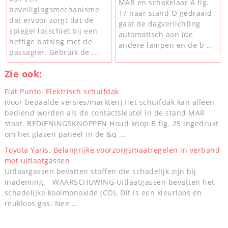
MAR en schakelaar A fig.
beveiligingsmechanisme
17 naar stand O gedraaid,
dat ervoor zorgt dat de
gaat de dagverlichting
spiegel losschiet bij een
automatisch aan (de
heftige botsing met de
andere lampen en de b ...
passagier. Gebruik de ...
Zie ook:
Fiat Punto. Elektrisch schuifdak
(voor bepaalde versies/markten) Het schuifdak kan alleen
bediend worden als de contactsleutel in de stand MAR
staat. BEDIENINGSKNOPPEN Houd knop B fig. 25 ingedrukt
om het glazen paneel in de &q ...
Toyota Yaris. Belangrijke voorzorgsmaatregelen in verband
met uitlaatgassen
Uitlaatgassen bevatten stoffen die schadelijk zijn bij
inademing. WAARSCHUWING Uitlaatgassen bevatten het
schadelijke koolmonoxide (CO). Dit is een kleurloos en
reukloos gas. Nee ...