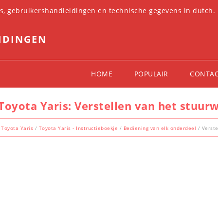
es, gebruikershandleidingen en technische gegevens in dutch.
IDINGEN
HOME
POPULAIR
CONTA
Toyota Yaris: Verstellen van het stuurw
Toyota Yaris
/
Toyota Yaris - Instructieboekje
/
Bediening van elk onderdeel
/ Verste