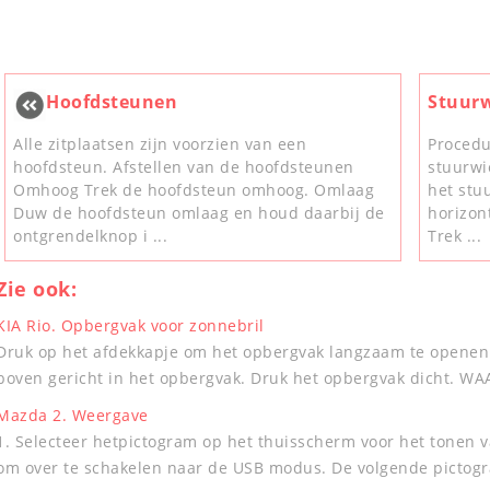
Hoofdsteunen
Stuurw
Alle zitplaatsen zijn voorzien van een
Procedu
hoofdsteun. Afstellen van de hoofdsteunen
stuurwi
Omhoog Trek de hoofdsteun omhoog. Omlaag
het stuu
Duw de hoofdsteun omlaag en houd daarbij de
horizon
ontgrendelknop i ...
Trek ...
Zie ook:
KIA Rio. Opbergvak voor zonnebril
Druk op het afdekkapje om het opbergvak langzaam te openen.
boven gericht in het opbergvak. Druk het opbergvak dicht. W
Mazda 2. Weergave
1. Selecteer hetpictogram op het thuisscherm voor het tonen 
om over te schakelen naar de USB modus. De volgende pictog