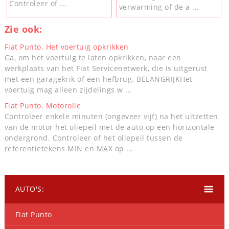
Controleer of ...
verwarming of de a ...
Zie ook:
Fiat Punto. Het voertuig opkrikken
Ga, om het voertuig te laten opkrikken, naar een
werkplaats van het Fiat Servicenetwerk, die is uitgerust
met een garagekrik of een hefbrug. BELANGRIJKHet
voertuig mag alleen zijdelings w ...
Fiat Punto. Motorolie
Controleer enkele minuten (ongeveer vijf) na het uitzetten
van de motor het oliepeil met de auto op een horizontale
ondergrond. Controleer of het oliepeil tussen de
referentietekens MIN en MAX op ...
AUTO'S:
Fiat Punto