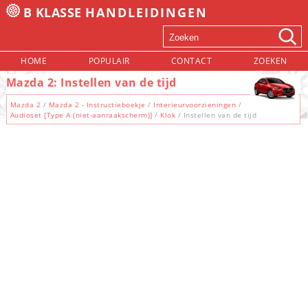
B KLASSE
HANDLEIDINGEN
HOME
POPULAIR
CONTACT
ZOEKEN
Mazda 2: Instellen van de tijd
Mazda 2
/
Mazda 2 - Instructieboekje
/
Interieurvoorzieningen
/
Audioset [Type A (niet-aanraakscherm)]
/
Klok
/ Instellen van de tijd