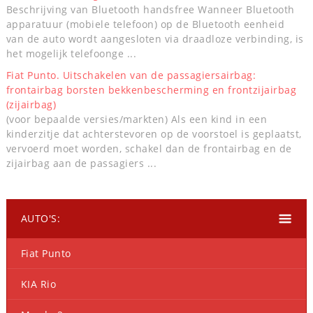
Beschrijving van Bluetooth handsfree Wanneer Bluetooth
apparatuur (mobiele telefoon) op de Bluetooth eenheid
van de auto wordt aangesloten via draadloze verbinding, is
het mogelijk telefoonge ...
Fiat Punto. Uitschakelen van de passagiersairbag:
frontairbag borsten bekkenbescherming en frontzijairbag
(zijairbag)
(voor bepaalde versies/markten) Als een kind in een
kinderzitje dat achterstevoren op de voorstoel is geplaatst,
vervoerd moet worden, schakel dan de frontairbag en de
zijairbag aan de passagiers ...
AUTO'S:
Fiat Punto
KIA Rio