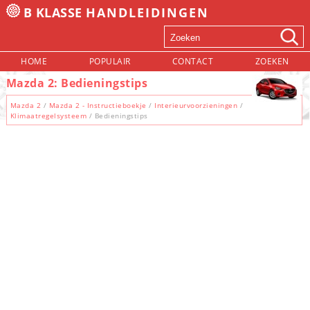
B KLASSE
HANDLEIDINGEN
HOME
POPULAIR
CONTACT
ZOEKEN
Mazda 2: Bedieningstips
Mazda 2
/
Mazda 2 - Instructieboekje
/
Interieurvoorzieningen
/
Klimaatregelsysteem
/ Bedieningstips