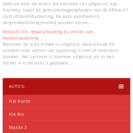
Gebruik Voor de auto's die hiermee zijn uitgerust, kan
hiermee, naast de gebruiksmogelijkheden van de RENAULT
card afstandsbediening, de auto automatisch
vergrendeld/ontgrendeld worden als ee ...
Renault Clio. Waarschuwing bij verlies van
bandenspanning
Wanneer de auto ermee is uitgerust, waarschuwt dit
systeem voor verlies van spanning in een of meerdere
banden. Het systeem is hiermee uitgerust als er een
sticker A in de auto is geplaats ...
AUTO'S:
Fiat Punto
KIA Rio
Mazda 2