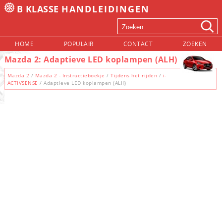
B KLASSE
HANDLEIDINGEN
HOME
POPULAIR
CONTACT
ZOEKEN
Mazda 2: Adaptieve LED koplampen (ALH)
Mazda 2
/
Mazda 2 - Instructieboekje
/
Tijdens het rijden
/
i-
ACTIVSENSE
/ Adaptieve LED koplampen (ALH)